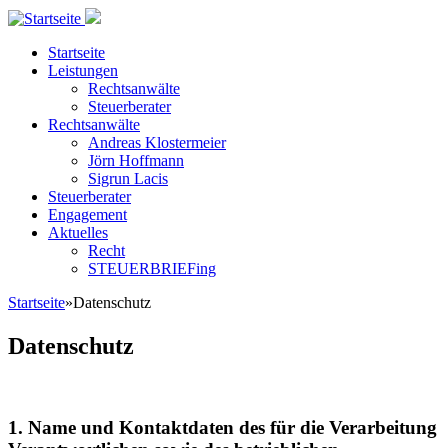
Direkt zum Inhalt
Rechtsanwalt
Startseite
und
Leistungen
Steuerberater
Rechtsanwälte
in Erlangen
Steuerberater
Rechtsanwälte
Andreas Klostermeier
Jörn Hoffmann
Sigrun Lacis
Steuerberater
Engagement
Aktuelles
Recht
STEUERBRIEFing
Startseite
»
Datenschutz
Sie sind hier
Datenschutz
1. Name und Kontaktdaten des für die Verarbeitung